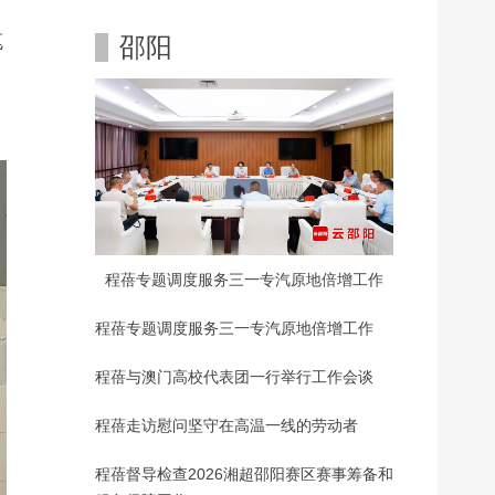
笔
邵阳
程蓓专题调度服务三一专汽原地倍增工作
程蓓专题调度服务三一专汽原地倍增工作
程蓓与澳门高校代表团一行举行工作会谈
程蓓走访慰问坚守在高温一线的劳动者
程蓓督导检查2026湘超邵阳赛区赛事筹备和