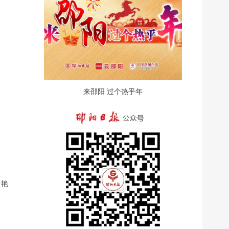
来邵阳 过个热乎年
曾艳