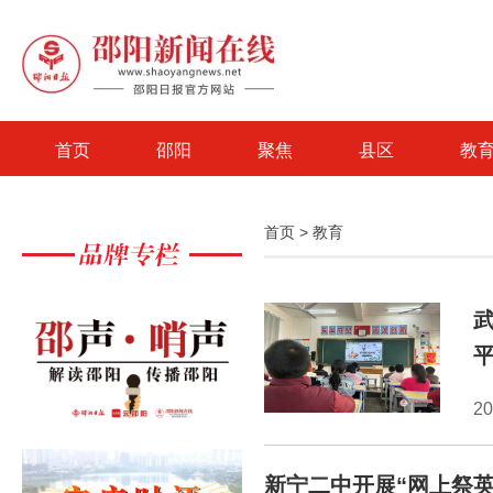
首页
邵阳
聚焦
县区
教
首页
>
教育
2
新宁二中开展“网上祭英