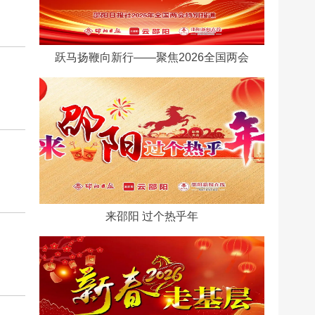
跃马扬鞭向新行——聚焦2026全国两会
来邵阳 过个热乎年