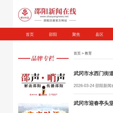
首页
邵阳
聚焦
县区
首页
>
教育
武冈市水西门街道
2026-03-24 邵阳新
武冈市迎春亭头