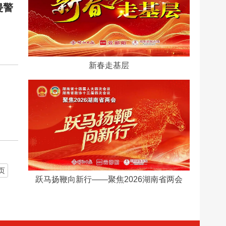
侵警
新春走基层
页
跃马扬鞭向新行​——聚焦2026湖南省两会